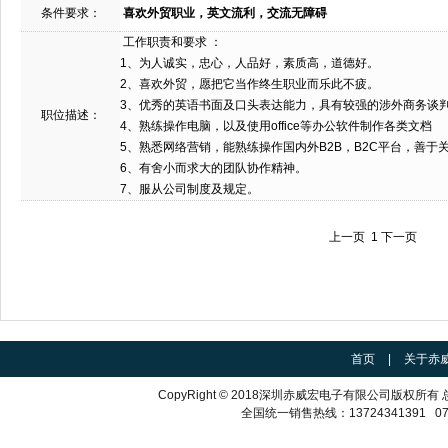
条件要求：
喜欢外贸职业，英文流利，交流无障碍
工作职责和要求 ：
1、为人诚实，忠心，人品好，素质高，道德好。
2、喜欢外贸，愿把它当作终生职业而乐此不疲。
3、优秀的英语书面及口头表达能力，具有较强的涉外商务谈
职位描述：
4、熟练操作电脑，以及使用office等办公软件制作各类文档
5、熟悉网络营销，能熟练操作国内外B2B，B2C平台，善于
6、有舍小而求大的团队协作精神。
7、服从公司制度及规定。
上一页 1 下一页
首页
|
关于赤
CopyRight © 2018深圳赤威宏电子有限公司版
全国统一销售热线：13724341391 075